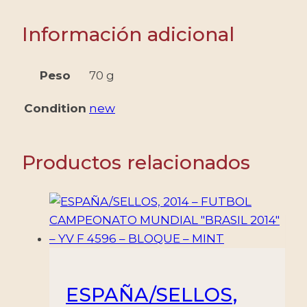
-
ARTESAN9IAS
Información adicional
-
YV
41
Peso
70 g
-
Condition
new
1
VALOR
-
Productos relacionados
MINT
cantidad
ESPAÑA/SELLOS,