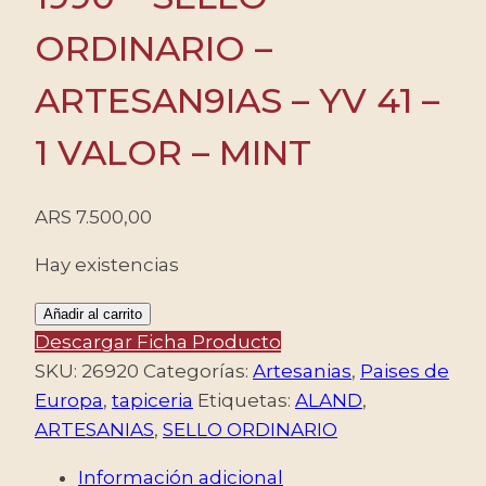
ORDINARIO –
ARTESAN9IAS – YV 41 –
1 VALOR – MINT
ARS
7.500,00
Hay existencias
ALAND
Añadir al carrito
(FINLANDIA)
Descargar Ficha Producto
1990
SKU:
26920
Categorías:
Artesanias
,
Paises de
-
Europa
,
tapiceria
Etiquetas:
ALAND
,
SELLO
ARTESANIAS
,
SELLO ORDINARIO
ORDINARIO
Información adicional