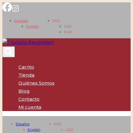
Saltar
al
Español
ARS
contenido
English
USD
EUR
Carrito
Tienda
Quiénes Somos
Blog
Contacto
Mi cuenta
Español
ARS
English
USD