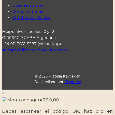
Quiénes Somos
Cómo comprar
Condiciones de uso
Maipú 466 - Locales 10 y 12
C1006ACD CABA Argentina
+54 911 3651-5587 (WhatsApp)
stamps@filateliakevorkian.com.ar
© 2026 Filatelia Kevorkian
Desarrollado por
Clappbox
×
Monto a pagar
ARS
0,00
Debes escanear el código QR, haz clic en