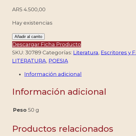
ARS
4.500,00
Hay existencias
ALEMANIA/SELLOS,
Añadir al carrito
2022
Descargar Ficha Producto
-
SKU:
30789
Categorías:
Literatura
,
Escritores y F
LITERATURA
LITERATURA
,
POESIA
-
Información adicional
ESCRITORES
-
Información adicional
POETAS
-
ANNETTE
Peso
50 g
VON
DROSTE
Productos relacionados
HULSHOFF