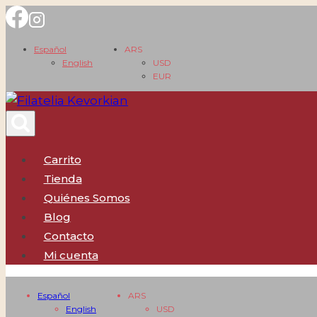
Saltar
al
Español
ARS
contenido
English
USD
EUR
Carrito
Tienda
Quiénes Somos
Blog
Contacto
Mi cuenta
Español
ARS
English
USD