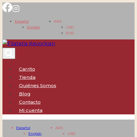
Saltar
al
Español
ARS
contenido
English
USD
EUR
Carrito
Tienda
Quiénes Somos
Blog
Contacto
Mi cuenta
Español
ARS
English
USD