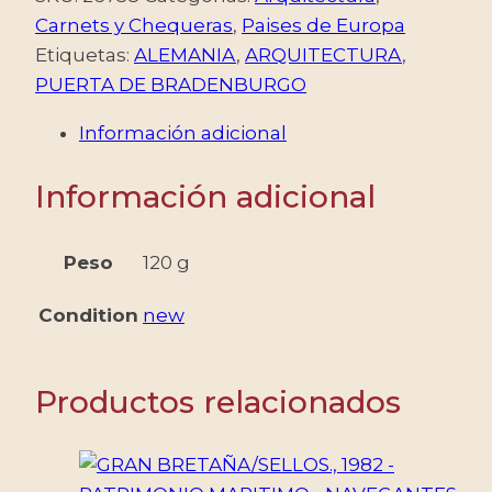
ARQUITECTURA
Carnets y Chequeras
,
Paises de Europa
-
Etiquetas:
ALEMANIA
,
ARQUITECTURA
,
PUERTA
PUERTA DE BRADENBURGO
DE
Información adicional
BRADENBURGO
-
Información adicional
YV
C
2461
Peso
120 g
-
Condition
new
CARNET
-
AUTOADHESIVO
Productos relacionados
cantidad