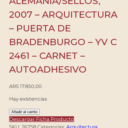
ALEMANIA/SELLOS,
2007 – ARQUITECTURA
– PUERTA DE
BRADENBURGO – YV C
2461 – CARNET –
AUTOADHESIVO
ARS
17.850,00
Hay existencias
ALEMANIA/SELLOS,
Añadir al carrito
2007
Descargar Ficha Producto
-
SKU:
26758
Categorías:
Arquitectura
,