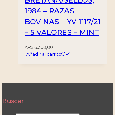
BRETAÑA/SELLOS,
1984 – RAZAS
BOVINAS – YV 1117/21
– 5 VALORES – MINT
ARS
6.300,00
Añadir al carrito
Buscar