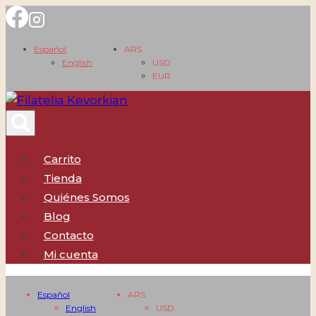
Saltar
al
Español
ARS
contenido
English
USD
EUR
Carrito
Tienda
Quiénes Somos
Blog
Contacto
Mi cuenta
Español
ARS
English
USD