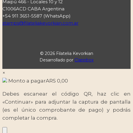
Maipú 466 - Locales 10 y 12
C1006ACD CABA Argentina
+54 911 3651-5587 (WhatsApp)
stamps@filateliakevorkian.com.ar
© 2026 Filatelia Kevorkian
Desarrollado por
Clappbox
×
Monto a pagar
ARS
0,00
Debes escanear el código QR, haz clic en
«Continuar» para adjuntar la captura de pantalla
(es el único comprobante de pago) y podrás
completar la compra.