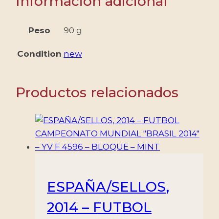
Información adicional
39/40
-
2
Peso
90 g
VALORES
Condition
new
-
USADOS
cantidad
Productos relacionados
ESPAÑA/SELLOS,
2014 – FUTBOL