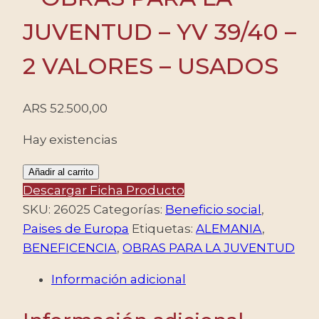
JUVENTUD – YV 39/40 –
2 VALORES – USADOS
ARS
52.500,00
Hay existencias
ALEMANIA/SELLOS,1952
Añadir al carrito
-
Descargar Ficha Producto
OBRAS
SKU:
26025
Categorías:
Beneficio social
,
PARA
Paises de Europa
Etiquetas:
ALEMANIA
,
LA
BENEFICENCIA
,
OBRAS PARA LA JUVENTUD
JUVENTUD
Información adicional
-
YV