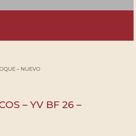
 BLOQUE – NUEVO
COS – YV BF 26 –