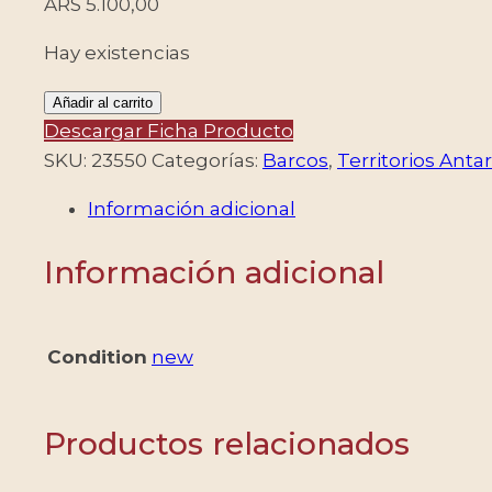
ARS
5.100,00
Hay existencias
ANTARTIDA
Añadir al carrito
FRANCESA
Descargar Ficha Producto
(T.A.A.F.)
SKU:
23550
Categorías:
Barcos
,
Territorios Antar
SELLOS,
Información adicional
2011
-
Información adicional
BARCOS
-
YV
Condition
new
BF
26
-
Productos relacionados
BLOQUE
-