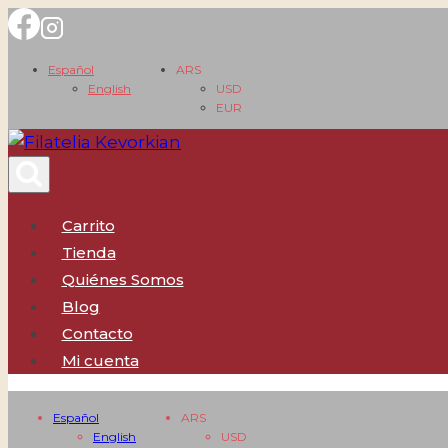
Saltar
al
Español
ARS
contenido
English
USD
EUR
Carrito
Tienda
Quiénes Somos
Blog
Contacto
Mi cuenta
Español
ARS
English
USD