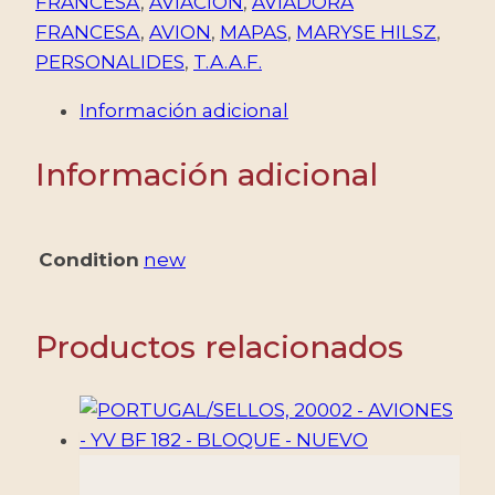
-
FRANCESA
,
AVIACION
,
AVIADORA
AVIACION
FRANCESA
,
AVION
,
MAPAS
,
MARYSE HILSZ
,
-
PERSONALIDES
,
T.A.A.F.
MAPAS
Información adicional
-
YV
Información adicional
639/40
-
2
Condition
new
VALORES
-
NUEVO
Productos relacionados
cantidad