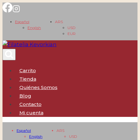
Saltar
al
Español
ARS
contenido
English
USD
EUR
Carrito
Tienda
Quiénes Somos
Blog
Contacto
Mi cuenta
Español
ARS
English
USD