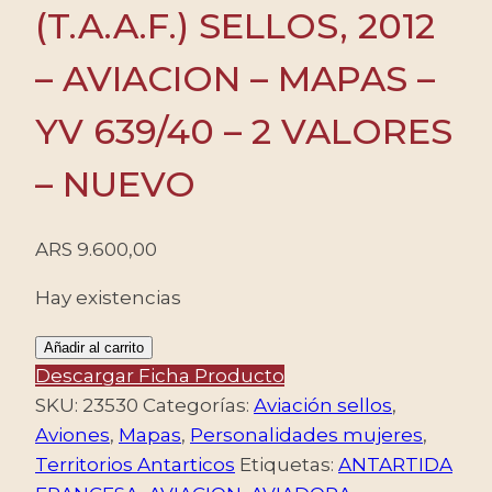
(T.A.A.F.) SELLOS, 2012
– AVIACION – MAPAS –
YV 639/40 – 2 VALORES
– NUEVO
ARS
9.600,00
Hay existencias
ANTARTIDA
Añadir al carrito
FRANCESA
Descargar Ficha Producto
(T.A.A.F.)
SKU:
23530
Categorías:
Aviación sellos
,
SELLOS,
Aviones
,
Mapas
,
Personalidades mujeres
,
2012
Territorios Antarticos
Etiquetas:
ANTARTIDA