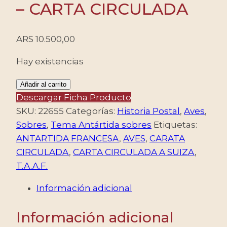
– CARTA CIRCULADA
ARS
10.500,00
Hay existencias
ANTARTIDA
Añadir al carrito
FRANCESA
Descargar Ficha Producto
(T.A.A.F.)
SKU:
22655
Categorías:
Historia Postal
,
Aves
,
SOBRES,
Sobres
,
Tema Antártida sobres
Etiquetas:
1982
ANTARTIDA FRANCESA
,
AVES
,
CARATA
-
CIRCULADA
,
CARTA CIRCULADA A SUIZA
,
CARTA
T.A.A.F.
CIRCULADA
Información adicional
cantidad
Información adicional