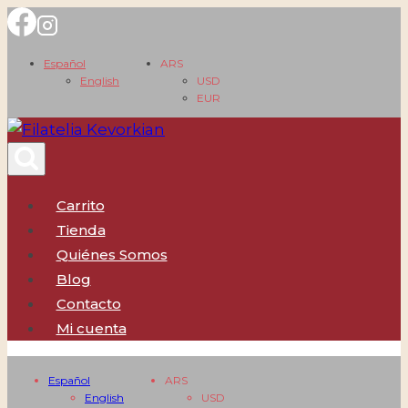
Saltar
al
Español
ARS
contenido
English
USD
EUR
Carrito
Tienda
Quiénes Somos
Blog
Contacto
Mi cuenta
Español
ARS
English
USD