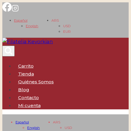
Saltar
al
Español
ARS
contenido
English
USD
EUR
Carrito
Tienda
Quiénes Somos
Blog
Contacto
Mi cuenta
Español
ARS
English
USD