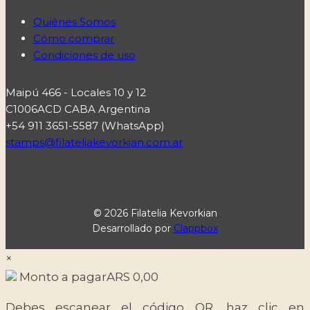
Quiénes Somos
Cómo comprar
Condiciones de uso
Maipú 466 - Locales 10 y 12
C1006ACD CABA Argentina
+54 911 3651-5587 (WhatsApp)
stamps@filateliakevorkian.com.ar
© 2026 Filatelia Kevorkian
Desarrollado por
Clappbox
×
Monto a pagar
ARS
0,00
Debes escanear el código QR, haz clic en