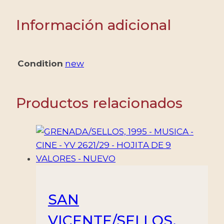
ELVIS
PRESLEY
Información adicional
-
YV
BF
Condition
new
654
-
BLOQUE
Productos relacionados
-
NUEVO
cantidad
SAN
VICENTE/SELLOS,