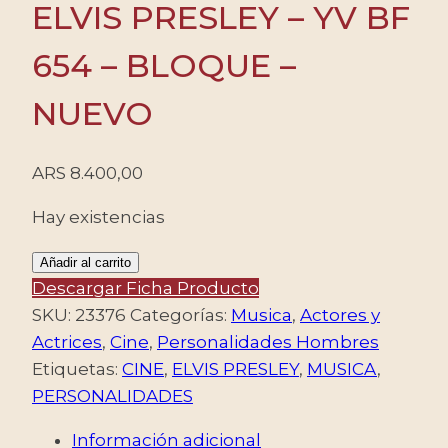
ELVIS PRESLEY – YV BF
654 – BLOQUE –
NUEVO
ARS
8.400,00
Hay existencias
ANTIGUA/SELLOS,
Añadir al carrito
2009
Descargar Ficha Producto
-
SKU:
23376
Categorías:
Musica
,
Actores y
MUSICA
Actrices
,
Cine
,
Personalidades Hombres
-
Etiquetas:
CINE
,
ELVIS PRESLEY
,
MUSICA
,
CINE
PERSONALIDADES
-
Información adicional