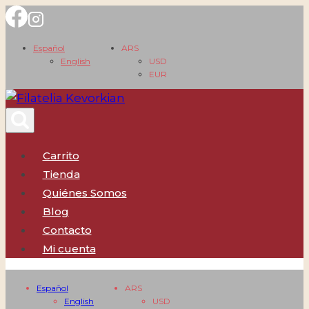
Saltar
al
Español
ARS
contenido
English
USD
EUR
Carrito
Tienda
Quiénes Somos
Blog
Contacto
Mi cuenta
Español
ARS
English
USD