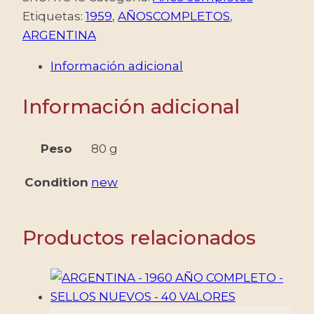
AÑO
Etiquetas:
1959
,
AÑOSCOMPLETOS
,
COMPLETO
ARGENTINA
-
Información adicional
SELLOS
NUEVOS
Información adicional
-
15
SELLOS
Peso
80 g
CONMEMORATIVOS
Condition
new
+
15
ORDINARIOS
Productos relacionados
+
1
BLOQUE
-