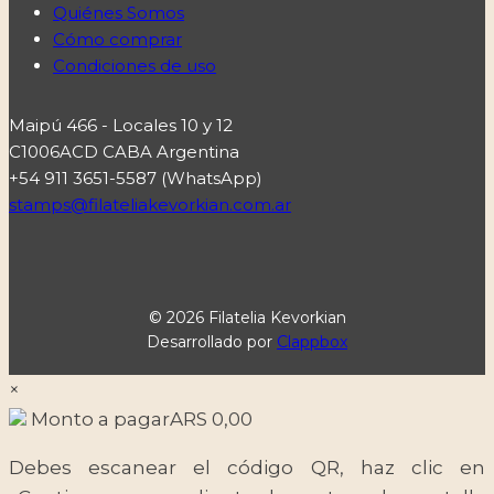
Quiénes Somos
Cómo comprar
Condiciones de uso
Maipú 466 - Locales 10 y 12
C1006ACD CABA Argentina
+54 911 3651-5587 (WhatsApp)
stamps@filateliakevorkian.com.ar
© 2026 Filatelia Kevorkian
Desarrollado por
Clappbox
×
Monto a pagar
ARS
0,00
Debes escanear el código QR, haz clic en