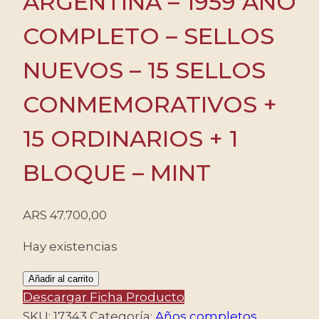
ARGENTINA – 1959 AÑO
COMPLETO – SELLOS
NUEVOS – 15 SELLOS
CONMEMORATIVOS +
15 ORDINARIOS + 1
BLOQUE – MINT
ARS
47.700,00
Hay existencias
ARGENTINA
Añadir al carrito
-
Descargar Ficha Producto
1959
SKU:
17343
Categoría:
Años completos