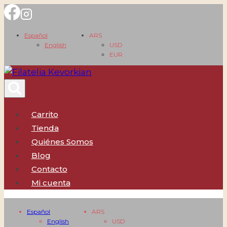
Saltar
al
Español
ARS
contenido
English
USD
EUR
Carrito
Tienda
Quiénes Somos
Blog
Contacto
Mi cuenta
Español
ARS
English
USD