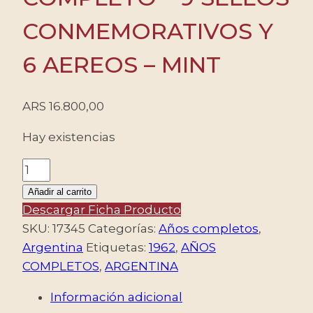
CONMEMORATIVOS Y
6 AEREOS – MINT
ARS
16.800,00
Hay existencias
ARGENTINA
-
Añadir al carrito
1962
Descargar Ficha Producto
AÑO
SKU:
17345
Categorías:
Años completos
,
COMPLETO
Argentina
Etiquetas:
1962
,
AÑOS
-
COMPLETOS
,
ARGENTINA
9
Información adicional
SELLOS