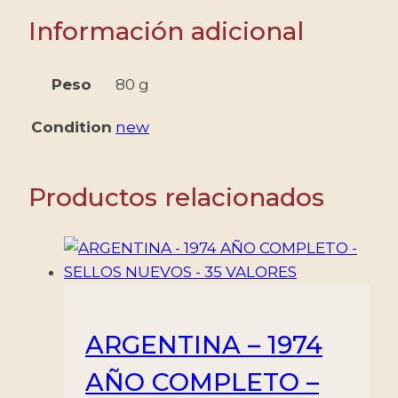
CONMEMORATIVOS
Información adicional
Y
6
AEREOS
Peso
80 g
-
MINT
Condition
new
cantidad
Productos relacionados
ARGENTINA – 1974
AÑO COMPLETO –