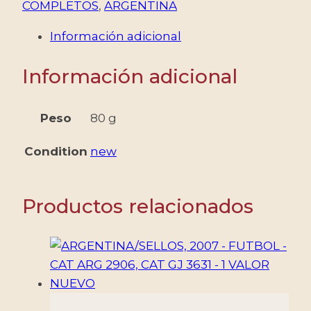
-
COMPLETOS
,
ARGENTINA
18
Información adicional
SELLOS
CONMEMORATIVOS
Información adicional
+
10
ORDINARIOS
Peso
80 g
-
MINT
Condition
new
cantidad
Productos relacionados