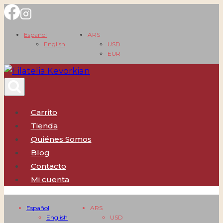
Saltar
al
Español
ARS
contenido
English
USD
EUR
Carrito
Tienda
Quiénes Somos
Blog
Contacto
Mi cuenta
Español
ARS
English
USD