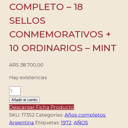
COMPLETO – 18
SELLOS
CONMEMORATIVOS +
10 ORDINARIOS – MINT
ARS
38.700,00
Hay existencias
ARGENTINA
-
Añadir al carrito
1972
Descargar Ficha Producto
AÑO
SKU:
17352
Categorías:
Años completos
,
COMPLETO
Argentina
Etiquetas:
1972
,
AÑOS