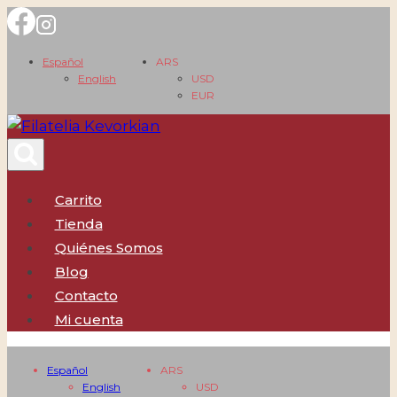
Saltar
al
Español
ARS
contenido
English
USD
EUR
Carrito
Tienda
Quiénes Somos
Blog
Contacto
Mi cuenta
Español
ARS
English
USD