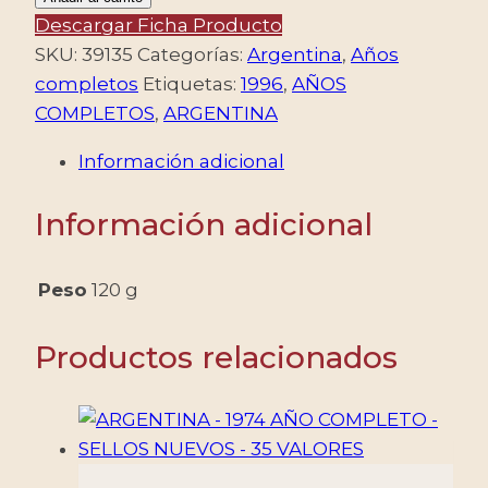
1995
Descargar Ficha Producto
AÑO
SKU:
39135
Categorías:
Argentina
,
Años
COMPLETO
completos
Etiquetas:
1996
,
AÑOS
-
COMPLETOS
,
ARGENTINA
18
Información adicional
SELLOS
CONMEMORATIVOS
Información adicional
+
33
ORDIANRIOS
Peso
120 g
+
4
Productos relacionados
BLOQUES
-
NUEVO
-
MINT