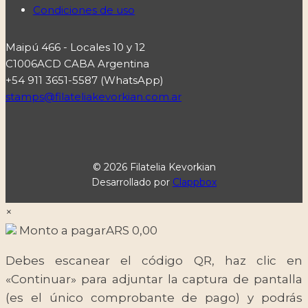
Condiciones de uso
Maipú 466 - Locales 10 y 12
C1006ACD CABA Argentina
+54 911 3651-5587 (WhatsApp)
stamps@filateliakevorkian.com.ar
© 2026 Filatelia Kevorkian
Desarrollado por
Clappbox
×
Monto a pagar
ARS
0,00
Debes escanear el código QR, haz clic en
«Continuar» para adjuntar la captura de pantalla
(es el único comprobante de pago) y podrás