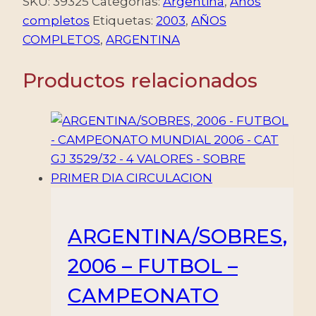
SKU:
39325
Categorías:
Argentina
,
Años
COMPLETO
completos
Etiquetas:
2003
,
AÑOS
-
COMPLETOS
,
ARGENTINA
58
SELLOS
Productos relacionados
CONMEMORATIVOS
+
4
BLOQUES
+
4
ORDINARIOS
-
ARGENTINA/SOBRES,
MINT
2006 – FUTBOL –
cantidad
CAMPEONATO