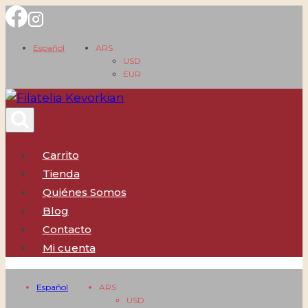
Saltar
al
Español
ARS
contenido
USD
EUR
Carrito
Tienda
Quiénes Somos
Blog
Contacto
Mi cuenta
Español
ARS
USD