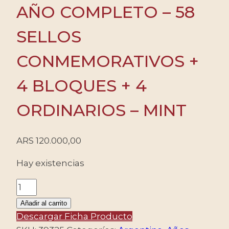
AÑO COMPLETO – 58
SELLOS
CONMEMORATIVOS +
4 BLOQUES + 4
ORDINARIOS – MINT
ARS
120.000,00
Hay existencias
ARGENTINA
-
Añadir al carrito
2003
Descargar Ficha Producto
AÑO