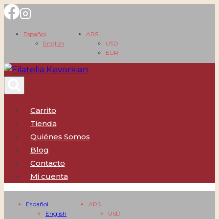
Saltar
al
Español
ARS
contenido
English
USD
EUR
Carrito
Tienda
Quiénes Somos
Blog
Contacto
Mi cuenta
Español
ARS
English
USD