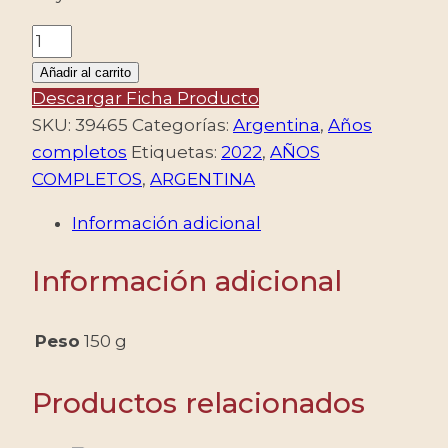
ARGENTINA
-
Añadir al carrito
2022
Descargar Ficha Producto
AÑO
SKU:
39465
Categorías:
Argentina
,
Años
COMPLETO
completos
Etiquetas:
2022
,
AÑOS
-
COMPLETOS
,
ARGENTINA
22
Información adicional
SELLOS
CONMEMORATIVOS
Información adicional
+
1
ORDINARIO
Peso
150 g
+
1
Productos relacionados
SELLO
U.P.