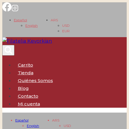
Saltar
al
Español
ARS
contenido
English
USD
EUR
Carrito
Tienda
Quiénes Somos
Blog
Contacto
Mi cuenta
Español
ARS
English
USD