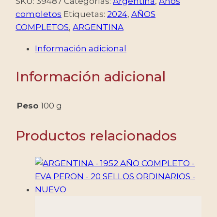
SKU:
39487
Categorías:
Argentina
,
Años
COMPLETO
completos
Etiquetas:
2024
,
AÑOS
-
COMPLETOS
,
ARGENTINA
8
Información adicional
SELLOS
CONMEMORATIVOS
Información adicional
+
2
ORDINARIOS
Peso
100 g
+
2
Productos relacionados
SELLOS
U.P.
-
MINT
cantidad