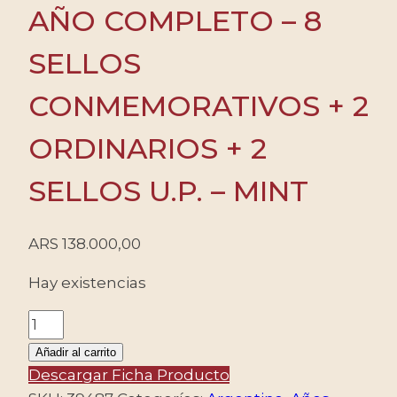
AÑO COMPLETO – 8
SELLOS
CONMEMORATIVOS + 2
ORDINARIOS + 2
SELLOS U.P. – MINT
ARS
138.000,00
Hay existencias
ARGENTINA
-
Añadir al carrito
2024
Descargar Ficha Producto
AÑO