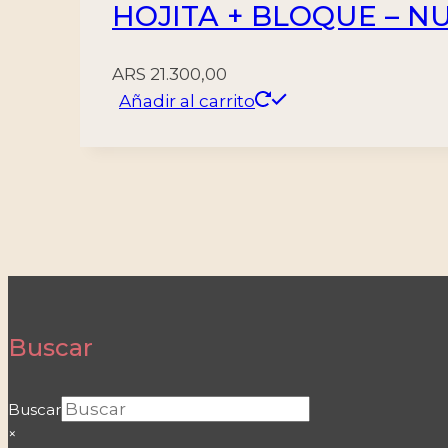
HOJITA + BLOQUE – N
ARS
21.300,00
Añadir al carrito
Buscar
Buscar
×