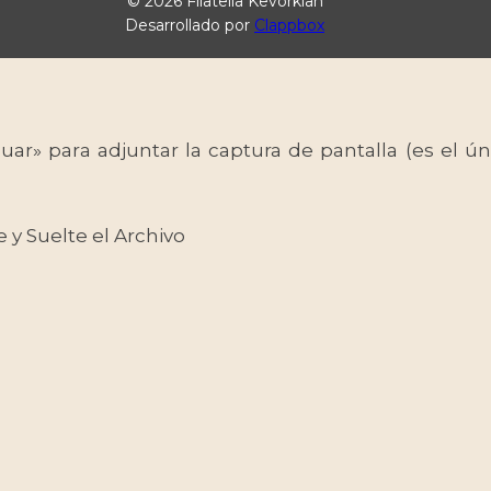
© 2026 Filatelia Kevorkian
Desarrollado por
Clappbox
uar» para adjuntar la captura de pantalla (es el
e y Suelte el Archivo