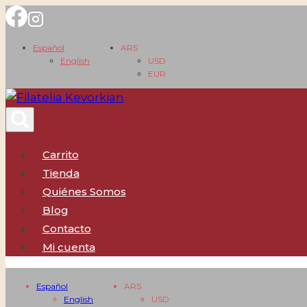
Saltar
al
Español
ARS
contenido
English
USD
EUR
Carrito
Tienda
Quiénes Somos
Blog
Contacto
Mi cuenta
Español
ARS
English
USD