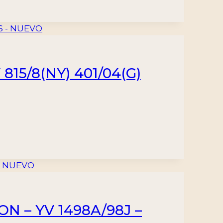
15/8(NY) 401/04(G)
N – YV 1498A/98J –