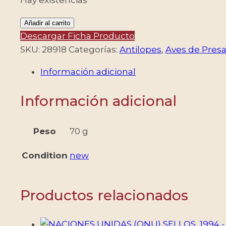
AZERBAIJAN/SELLOS,
Añadir al carrito
2017
Descargar Ficha Producto
-
SKU:
28918
Categorías:
Antilopes
,
Aves de Pres
FAUNA
Información adicional
-
YV
Información adicional
BF
169/70
-
Peso
70 g
2
Condition
new
BLOQUES
-
MINT
Productos relacionados
cantidad