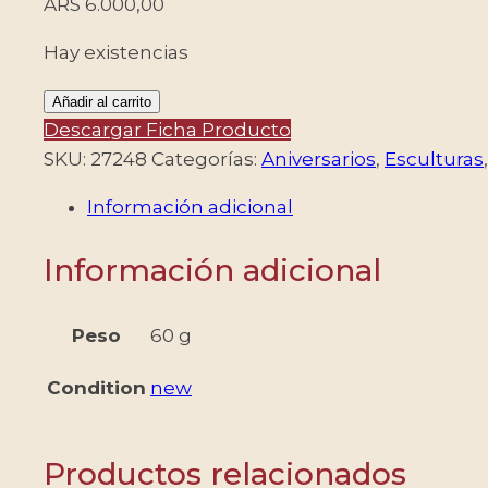
ARS
6.000,00
Hay existencias
ARMENIA/SELLOS,
Añadir al carrito
2005
Descargar Ficha Producto
-
SKU:
27248
Categorías:
Aniversarios
,
Esculturas
GENOCIDIO
Información adicional
ARMENIO
-
Información adicional
90
ANIVERSARIO
-
Peso
60 g
YV
Condition
new
463
-
1
Productos relacionados
VALOR