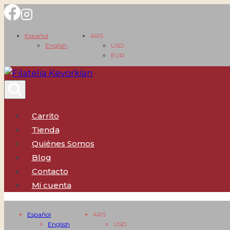
Saltar
al
Español
ARS
contenido
English
USD
EUR
Carrito
Tienda
Quiénes Somos
Blog
Contacto
Mi cuenta
Español
ARS
English
USD