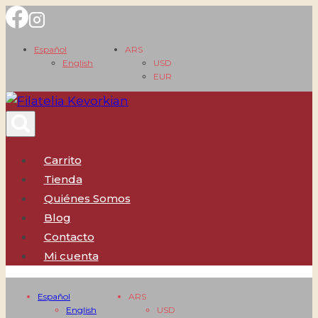
Saltar
al
Español
ARS
contenido
English
USD
EUR
Carrito
Tienda
Quiénes Somos
Blog
Contacto
Mi cuenta
Español
ARS
English
USD