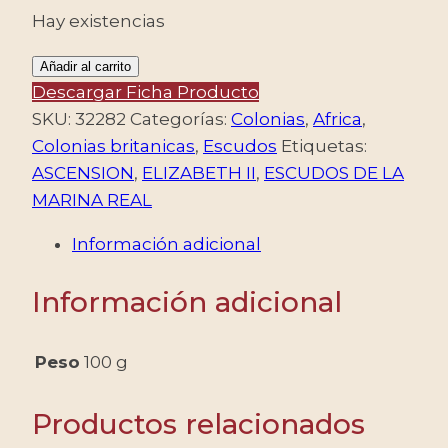
Hay existencias
ASCENSION/SELLOS,
Añadir al carrito
1969-
Descargar Ficha Producto
1973
SKU:
32282
Categorías:
Colonias
,
Africa
,
-
Colonias britanicas
,
Escudos
Etiquetas:
ELIZABETH
ASCENSION
,
ELIZABETH II
,
ESCUDOS DE LA
II
MARINA REAL
-
Información adicional
ESCUDOS
DE
Información adicional
LA
MARINA
REAL
Peso
100 g
-
YV
Productos relacionados
127/30