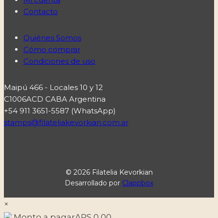
Contacto
Quiénes Somos
Cómo comprar
Condiciones de uso
Maipú 466 - Locales 10 y 12
C1006ACD CABA Argentina
+54 911 3651-5587 (WhatsApp)
stamps@filateliakevorkian.com.ar
© 2026 Filatelia Kevorkian
Desarrollado por
Clappbox
×
Monto a pagar
ARS
0,00