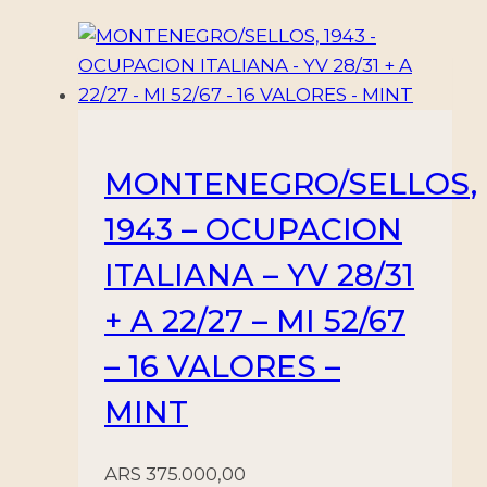
+
135/8
+
153/6
+
157/60
MONTENEGRO/SELLOS,
-
1943 – OCUPACION
167/70
-
ITALIANA – YV 28/31
20
+ A 22/27 – MI 52/67
VALORES
-
– 16 VALORES –
NUEVO
-
MINT
MINT
cantidad
ARS
375.000,00