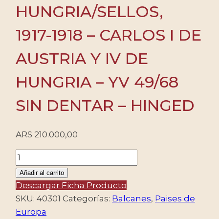
HUNGRIA/SELLOS,
1917-1918 – CARLOS I DE
AUSTRIA Y IV DE
HUNGRIA – YV 49/68
SIN DENTAR – HINGED
ARS
210.000,00
AUSTRIA
HUNGRIA/SELLOS,
Añadir al carrito
1917-
Descargar Ficha Producto
1918
SKU:
40301
Categorías:
Balcanes
,
Paises de
-
Europa