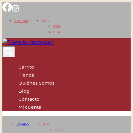
Saltar
al
Español
ARS
contenido
USD
EUR
Carrito
Tienda
Quiénes Somos
Blog
Contacto
Mi cuenta
Español
ARS
USD