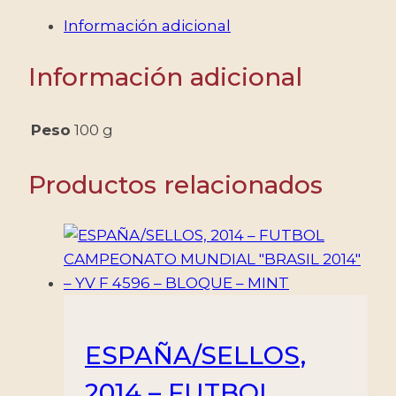
CARLOS
Información adicional
I
DE
Información adicional
AUSTRIA
Y
IV
Peso
100 g
DE
HUNGRIA
Productos relacionados
-
YV
49/68
SIN
DENTAR
-
HINGED
ESPAÑA/SELLOS,
cantidad
2014 – FUTBOL