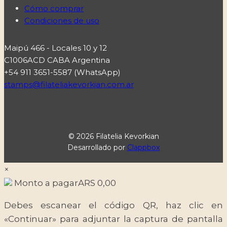
Cómo comprar
Condiciones de uso
Maipú 466 - Locales 10 y 12
C1006ACD CABA Argentina
+54 911 3651-5587 (WhatsApp)
stamps@filateliakevorkian.com.ar
© 2026 Filatelia Kevorkian
Desarrollado por
Clappbox
×
Monto a pagar
ARS
0,00
Debes escanear el código QR, haz clic en
«Continuar» para adjuntar la captura de pantalla