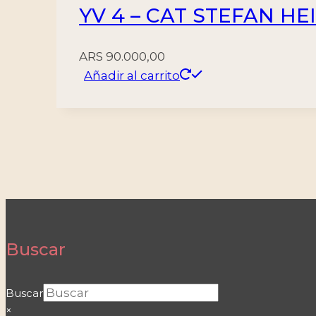
YV 4 – CAT STEFAN HE
ARS
90.000,00
Añadir al carrito
Buscar
Buscar
×