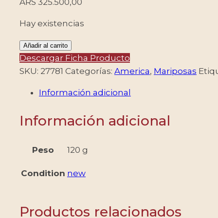
ARS
325.500,00
Hay existencias
BARBADOS/SELLOS,
Añadir al carrito
1991
Descargar Ficha Producto
-
SKU:
27781
Categorías:
America
,
Mariposas
Etiq
MARIPOSAS
Información adicional
-
YV
Información adicional
816/19
+
BF
Peso
120 g
29
Condition
new
-
4
VALORES
Productos relacionados
+