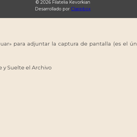
© 2026 Filatelia Kevorkian
Desarrollado por
Clappbox
uar» para adjuntar la captura de pantalla (es el
e y Suelte el Archivo