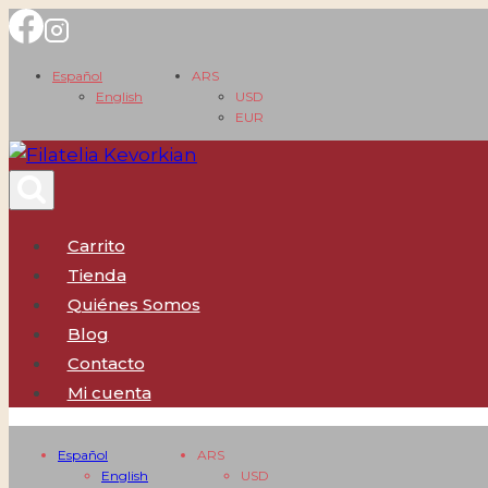
Saltar
al
Español
ARS
contenido
English
USD
EUR
Carrito
Tienda
Quiénes Somos
Blog
Contacto
Mi cuenta
Español
ARS
English
USD