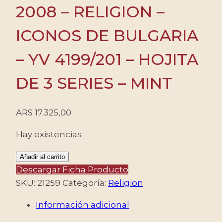
2008 – RELIGION –
ICONOS DE BULGARIA
– YV 4199/201 – HOJITA
DE 3 SERIES – MINT
ARS
17.325,00
Hay existencias
BULGARIA/SELLOS,
Añadir al carrito
2008
Descargar Ficha Producto
-
SKU:
21259
Categoría:
Religion
RELIGION
Información adicional
-