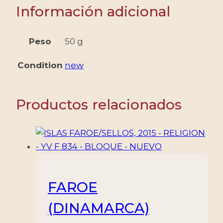
ICONOS
Información adicional
DE
BULGARIA
-
Peso
50 g
YV
Condition
new
4199/201
-
HOJITA
Productos relacionados
DE
3
SERIES
-
MINT
cantidad
FAROE
(DINAMARCA)