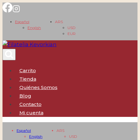
Saltar
al
Español
ARS
contenido
English
USD
EUR
Carrito
Tienda
Quiénes Somos
Blog
Contacto
Mi cuenta
Español
ARS
English
USD