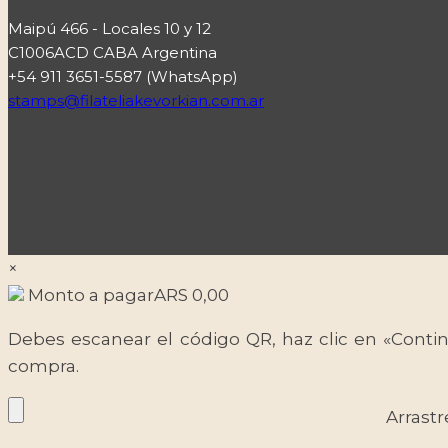
Maipú 466 - Locales 10 y 12
C1006ACD CABA Argentina
+54 911 3651-5587 (WhatsApp)
stamps@filateliakevorkian.com.ar
×
Monto a pagar
ARS
0,00
Debes escanear el código QR, haz clic en «Contin
compra.
Arrastr