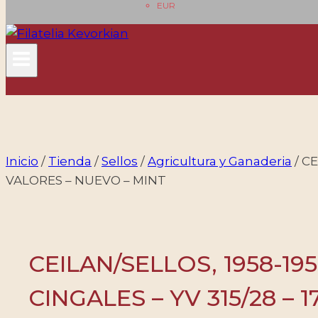
EUR
Inicio
/
Tienda
/
Sellos
/
Agricultura y Ganaderia
/
CE
VALORES – NUEVO – MINT
CEILAN/SELLOS, 1958-19
CINGALES – YV 315/28 –