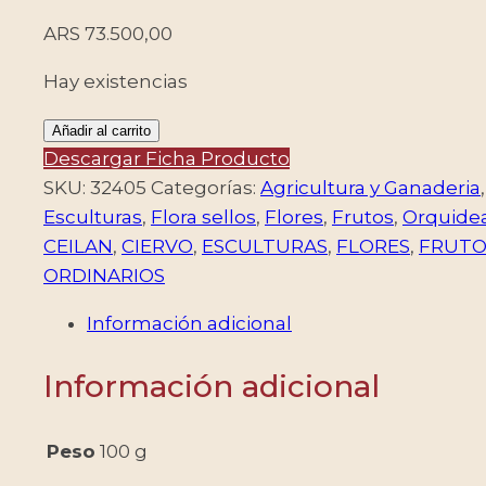
ARS
73.500,00
Hay existencias
CEILAN/SELLOS,
Añadir al carrito
1958-
Descargar Ficha Producto
1959
SKU:
32405
Categorías:
Agricultura y Ganaderia
-
Esculturas
,
Flora sellos
,
Flores
,
Frutos
,
Orquide
SELLOS
CEILAN
,
CIERVO
,
ESCULTURAS
,
FLORES
,
FRUTO
ORDINARIOS
ORDINARIOS
-
Información adicional
INSCRIPCION
EN
Información adicional
CINGALES
-
YV
Peso
100 g
315/28