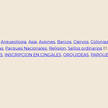
,
Arqueologia
,
Asia
,
Aviones
,
Barcos
,
Ciervos
,
Colonia
as
,
Parques Nacionales
,
Religion
,
Sellos ordinarios
Et
S
,
INSCRIPCION EN CINGALES
,
ORQUIDEAS
,
PARQUE