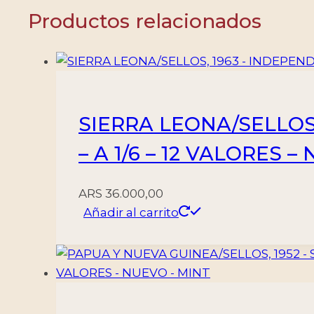
-
Productos relacionados
17
VALORES
-
NUEVO
-
SIERRA LEONA/SELLOS, 
MINT
cantidad
– A 1/6 – 12 VALORES –
ARS
36.000,00
Añadir al carrito