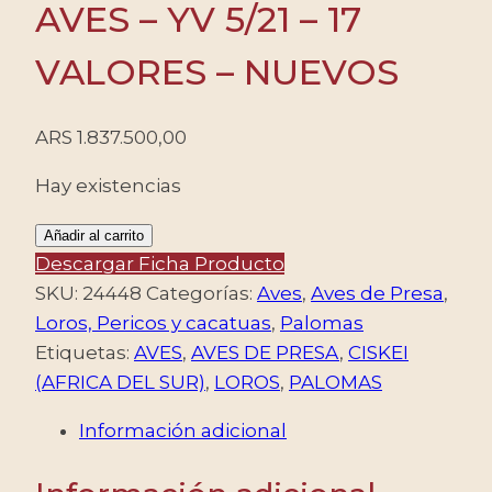
AVES – YV 5/21 – 17
VALORES – NUEVOS
ARS
1.837.500,00
Hay existencias
CISKEI
Añadir al carrito
(AFRICA
Descargar Ficha Producto
DEL
SKU:
24448
Categorías:
Aves
,
Aves de Presa
,
SUR)
Loros, Pericos y cacatuas
,
Palomas
SELLOS,
Etiquetas:
AVES
,
AVES DE PRESA
,
CISKEI
1981
(AFRICA DEL SUR)
,
LOROS
,
PALOMAS
-
Información adicional
AVES
-