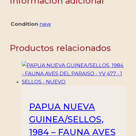
Información adicional
YV
5/21
-
Condition
new
17
VALORES
-
Productos relacionados
NUEVOS
cantidad
PAPUA NUEVA
GUINEA/SELLOS,
1984 – FAUNA AVES