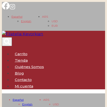
Saltar
al
Español
ARS
contenido
English
USD
EUR
Carrito
Tienda
Quiénes Somos
Blog
Contacto
Mi cuenta
Español
ARS
English
USD