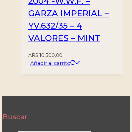
2004 -W.W.F. –
GARZA IMPERIAL –
YV.632/35 – 4
VALORES – MINT
ARS
10.500,00
Añadir al carrito
Buscar