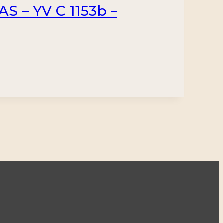
 – YV C 1153b –