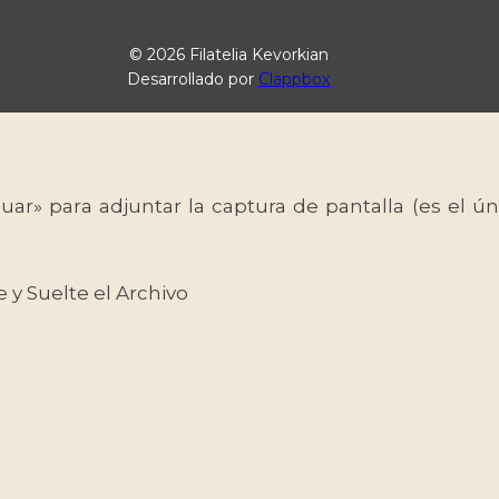
© 2026 Filatelia Kevorkian
Desarrollado por
Clappbox
uar» para adjuntar la captura de pantalla (es el
e y Suelte el Archivo