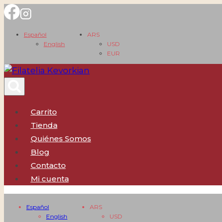
Saltar
al
Español
ARS
contenido
English
USD
EUR
Carrito
Tienda
Quiénes Somos
Blog
Contacto
Mi cuenta
Español
ARS
English
USD