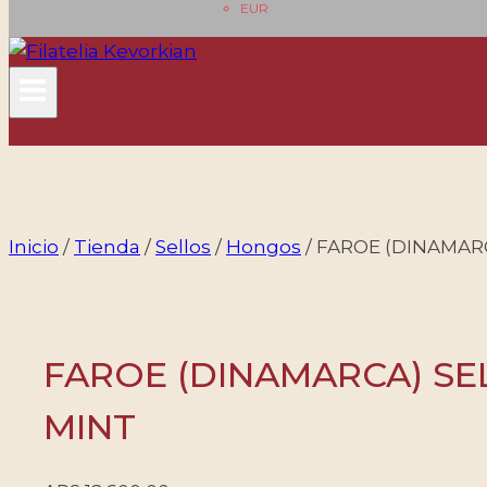
EUR
Inicio
/
Tienda
/
Sellos
/
Hongos
/
FAROE (DINAMARCA
FAROE (DINAMARCA) SELL
MINT