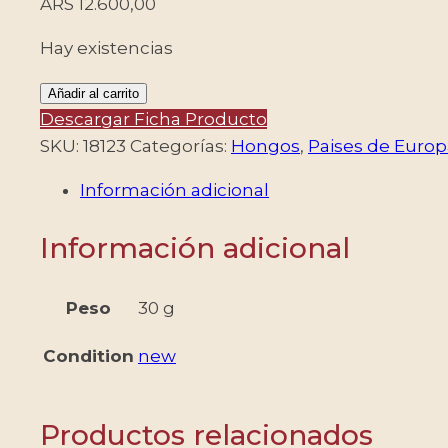
ARS
12.600,00
Hay existencias
FAROE
Añadir al carrito
(DINAMARCA)
Descargar Ficha Producto
SELLOS,
SKU:
18123
Categorías:
Hongos
,
Paises de Europ
1997
Información adicional
-
HONGOS
Información adicional
-
YV
307/10
Peso
30 g
-
Condition
new
4
VALORES
-
Productos relacionados
MINT