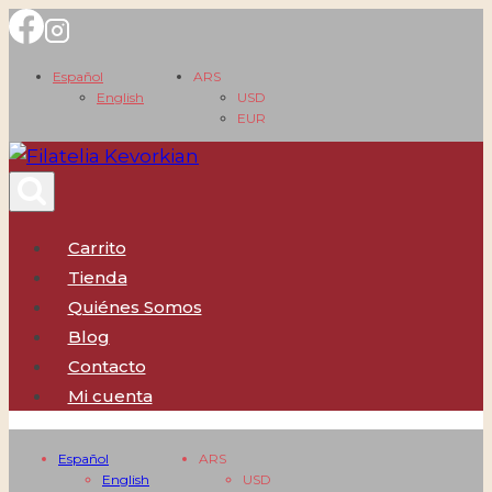
Saltar
al
Español
ARS
contenido
English
USD
EUR
Carrito
Tienda
Quiénes Somos
Blog
Contacto
Mi cuenta
Español
ARS
English
USD