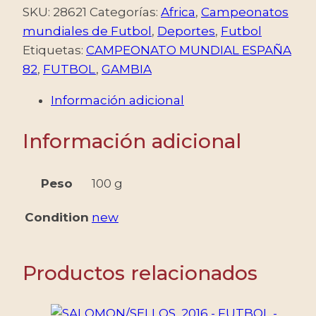
-
SKU:
28621
Categorías:
Africa
,
Campeonatos
FUTBOL
mundiales de Futbol
,
Deportes
,
Futbol
-
Etiquetas:
CAMPEONATO MUNDIAL ESPAÑA
CAMPEONATO
82
,
FUTBOL
,
GAMBIA
MUNDIAL
Información adicional
ESPAÑA
82
Información adicional
-
YV
442/45
Peso
100 g
+
Condition
new
BF
6
-
Productos relacionados
4
VALORES
+