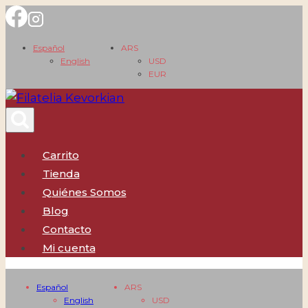
Saltar
al
Español
ARS
contenido
English
USD
EUR
Carrito
Tienda
Quiénes Somos
Blog
Contacto
Mi cuenta
Español
ARS
English
USD