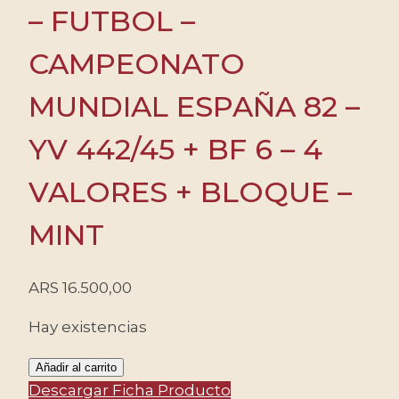
– FUTBOL –
CAMPEONATO
MUNDIAL ESPAÑA 82 –
YV 442/45 + BF 6 – 4
VALORES + BLOQUE –
MINT
ARS
16.500,00
Hay existencias
GAMBIA/SELLOS,
Añadir al carrito
1982
Descargar Ficha Producto