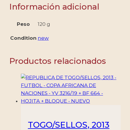
1015/18
Información adicional
+
BF
108
Peso
120 g
-
Condition
new
4
VALORES
+
Productos relacionados
BLOQUE-
NUEVO
cantidad
TOGO/SELLOS, 2013