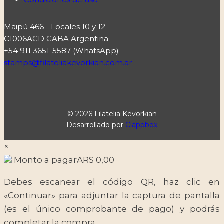
Maipú 466 - Locales 10 y 12
C1006ACD CABA Argentina
+54 911 3651-5587 (WhatsApp)
stamps@filateliakevorkian.com.ar
© 2026 Filatelia Kevorkian
Desarrollado por
Clappbox
×
Monto a pagar
ARS
0,00
Debes escanear el código QR, haz clic en
«Continuar» para adjuntar la captura de pantalla
(es el único comprobante de pago) y podrás
completar la compra.