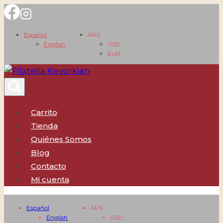
Saltar
al
Español
ARS
contenido
English
USD
EUR
Carrito
Tienda
Quiénes Somos
Blog
Contacto
Mi cuenta
Español
ARS
English
USD