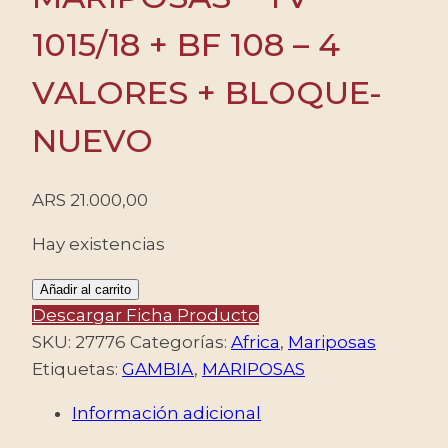
1015/18 + BF 108 – 4
VALORES + BLOQUE-
NUEVO
ARS
21.000,00
Hay existencias
GAMBIA/SELLOS,
Añadir al carrito
1991
Descargar Ficha Producto
-
SKU:
27776
Categorías:
Africa
,
Mariposas
MARIPOSAS
Etiquetas:
GAMBIA
,
MARIPOSAS
-
Información adicional
YV