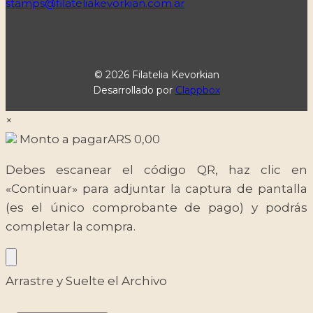
stamps@filateliakevorkian.com.ar
© 2026 Filatelia Kevorkian
Desarrollado por
Clappbox
×
Monto a pagar
ARS
0,00
Debes escanear el código QR, haz clic en
«Continuar» para adjuntar la captura de pantalla
(es el único comprobante de pago) y podrás
completar la compra.
Arrastre y Suelte el Archivo