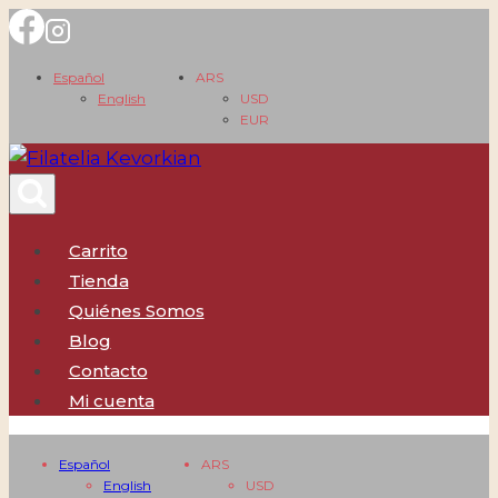
Saltar
al
Español
ARS
contenido
English
USD
EUR
Carrito
Tienda
Quiénes Somos
Blog
Contacto
Mi cuenta
Español
ARS
English
USD