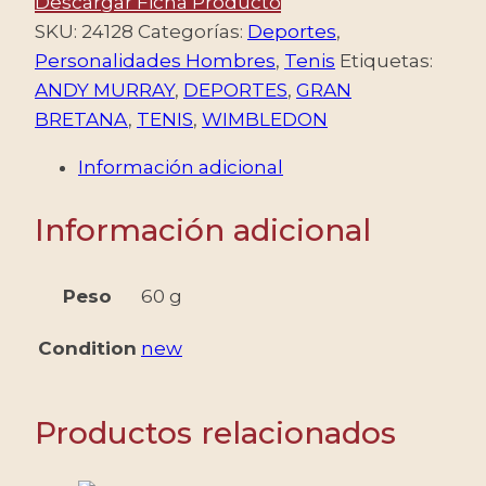
BRETAÑA/SELLOS,
Descargar Ficha Producto
2013
SKU:
24128
Categorías:
Deportes
,
-
Personalidades Hombres
,
Tenis
Etiquetas:
DEPORTES
ANDY MURRAY
,
DEPORTES
,
GRAN
-
BRETANA
,
TENIS
,
WIMBLEDON
TENIS
Información adicional
-
WIMBLEDON
Información adicional
-
NADY
MURRAY
Peso
60 g
CAMPEON
Condition
new
-
YV
F
Productos relacionados
3900
-