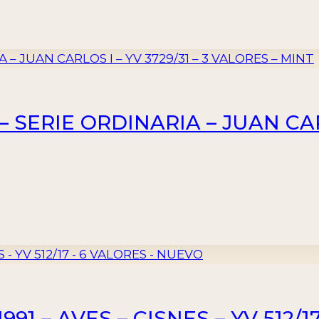
 SERIE ORDINARIA – JUAN CARLO
991 – AVES – CISNES – YV 512/