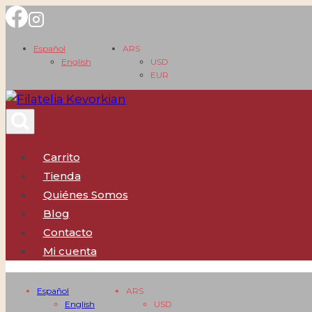
Saltar
al
Español
ARS
contenido
English
USD
EUR
Carrito
Tienda
Quiénes Somos
Blog
Contacto
Mi cuenta
Español
ARS
English
USD