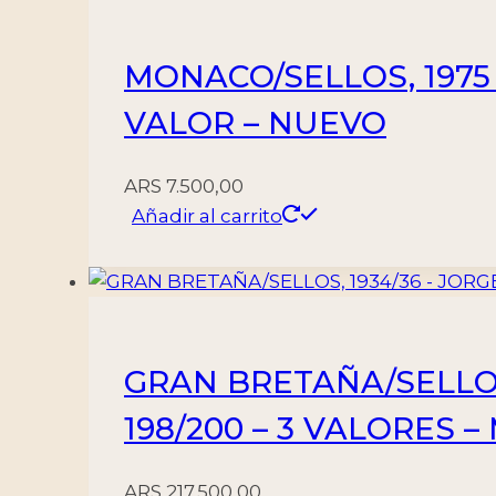
-
5
MONACO/SELLOS, 1975 
VALORES
-
VALOR – NUEVO
MINT
cantidad
ARS
7.500,00
Añadir al carrito
GRAN BRETAÑA/SELLOS,
198/200 – 3 VALORES 
ARS
217.500,00