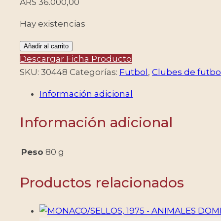
ARS
36.000,00
Hay existencias
GRECIA/SELLOS,
Añadir al carrito
2007
Descargar Ficha Producto
-
SKU:
30448
Categorías:
Futbol
,
Clubes de futbo
FUTBOL
Información adicional
-
CLUBES
Información adicional
DEPORTIVOS
-
EQUIPOS
Peso
80 g
DE
GRECIA
Productos relacionados
-
YV
2407/11