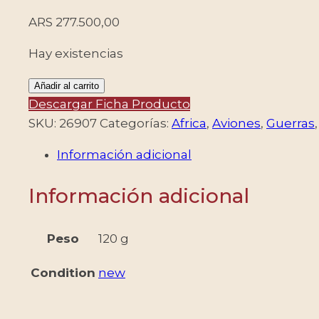
ARS
277.500,00
Hay existencias
GUINEA
Añadir al carrito
BISSAU/SELLOS,
Descargar Ficha Producto
2005
SKU:
26907
Categorías:
Africa
,
Aviones
,
Guerras
-
Información adicional
AVIONES
-
Información adicional
SEGUNDA
GUERRA
MUNDIAL
Peso
120 g
-
Condition
new
YV
2027/31
+