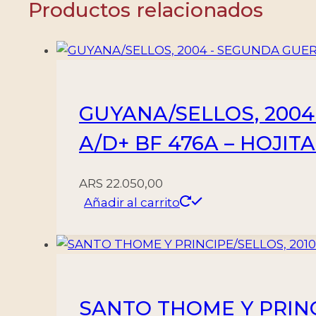
Productos relacionados
BF
281
-
HOJITA
+
GUYANA/SELLOS, 2004
BLOQUE
-
A/D+ BF 476A – HOJIT
NUEVO
cantidad
ARS
22.050,00
Añadir al carrito
SANTO THOME Y PRINC