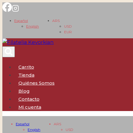
Saltar
al
Español
ARS
contenido
English
USD
EUR
Carrito
Tienda
Quiénes Somos
Blog
Contacto
Mi cuenta
Español
ARS
English
USD