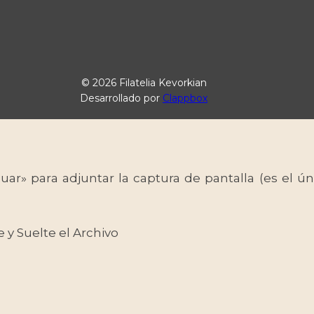
© 2026 Filatelia Kevorkian
Desarrollado por
Clappbox
uar» para adjuntar la captura de pantalla (es el
e y Suelte el Archivo