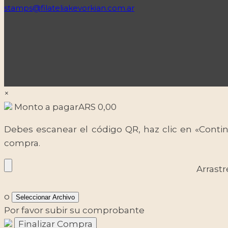
stamps@filateliakevorkian.com.ar
×
Monto a pagar
ARS
0,00
Debes escanear el código QR, haz clic en «Contin
compra.
Arrastr
o
Seleccionar Archivo
Por favor subir su comprobante