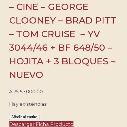
– CINE – GEORGE
CLOONEY – BRAD PITT
– TOM CRUISE – YV
3044/46 + BF 648/50 –
HOJITA + 3 BLOQUES –
NUEVO
ARS
57.000,00
Hay existencias
GUINEA/SELLOS,
Añadir al carrito
2007
Descargar Ficha Producto