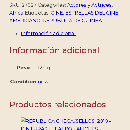
-
SKU:
27027
Categorías:
Actores y Actrices
,
CINE
Africa
Etiquetas:
CINE
,
ESTRELLAS DEL CINE
-
AMERICANO
,
REPUBLICA DE GUINEA
GEORGE
Información adicional
CLOONEY
-
Información adicional
BRAD
PITT
-
Peso
120 g
TOM
Condition
new
CRUISE
-
YV
Productos relacionados
3044/46
+
BF
648/50