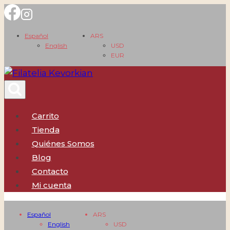
Saltar
al
Español
ARS
contenido
English
USD
EUR
Carrito
Tienda
Quiénes Somos
Blog
Contacto
Mi cuenta
Español
ARS
English
USD