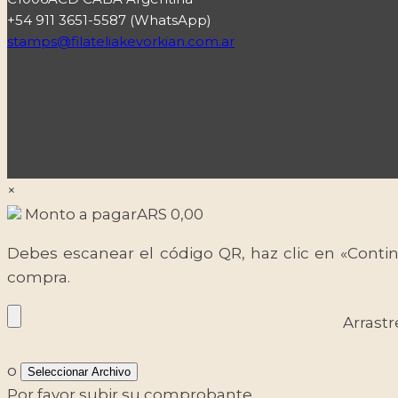
+54 911 3651-5587 (WhatsApp)
stamps@filateliakevorkian.com.ar
×
Monto a pagar
ARS
0,00
Debes escanear el código QR, haz clic en «Contin
compra.
Arrastr
o
Seleccionar Archivo
Por favor subir su comprobante