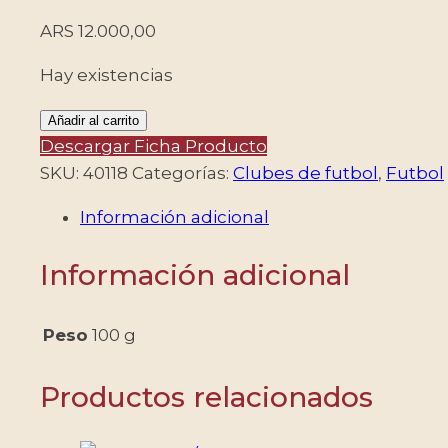
ARS
12.000,00
Hay existencias
ITALIA/SELLOS,
Añadir al carrito
2024
Descargar Ficha Producto
-
SKU:
40118
Categorías:
Clubes de futbol
,
Futbol
FUTBOL
Información adicional
-
PRIMER
Información adicional
CAMPEONATO
DE
LA
Peso
100 g
LAZIO
-
Productos relacionados
CLUBES
DE