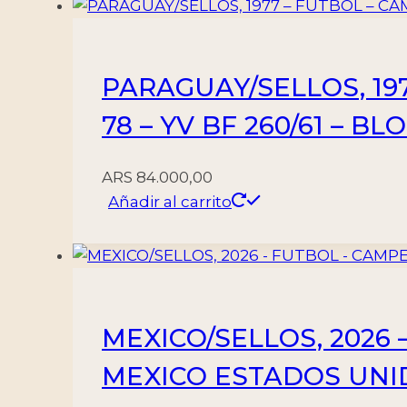
FUTBOL
-
YV
PARAGUAY/SELLOS, 1
F
4397
78 – YV BF 260/61 – B
-
BLOQUE
ARS
84.000,00
AUTOADHESIVO
Añadir al carrito
cantidad
MEXICO/SELLOS, 202
MEXICO ESTADOS UNID