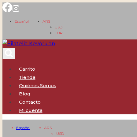
Saltar
al
Español
ARS
contenido
USD
EUR
Carrito
Tienda
Quiénes Somos
Blog
Contacto
Mi cuenta
Español
ARS
USD