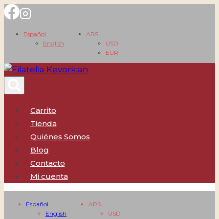
Saltar
al
Español
ARS
contenido
English
USD
EUR
Carrito
Tienda
Quiénes Somos
Blog
Contacto
Mi cuenta
Español
ARS
English
USD