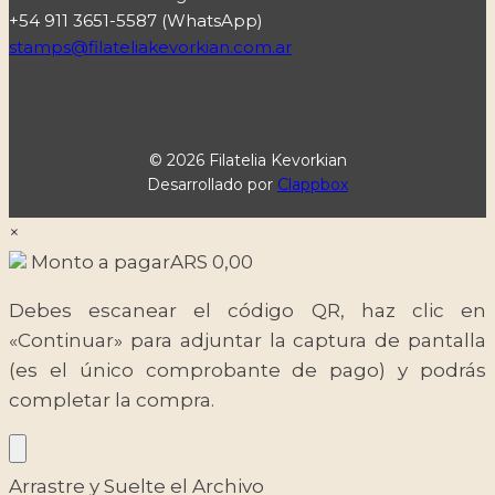
+54 911 3651-5587 (WhatsApp)
stamps@filateliakevorkian.com.ar
© 2026 Filatelia Kevorkian
Desarrollado por
Clappbox
×
Monto a pagar
ARS
0,00
Debes escanear el código QR, haz clic en
«Continuar» para adjuntar la captura de pantalla
(es el único comprobante de pago) y podrás
completar la compra.
Arrastre y Suelte el Archivo