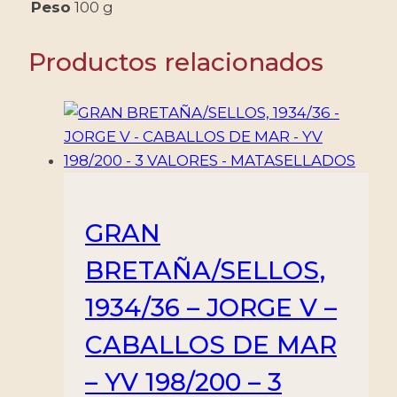
-
Peso
100 g
2
VALORES
Productos relacionados
-
MINT
cantidad
GRAN
BRETAÑA/SELLOS,
1934/36 – JORGE V –
CABALLOS DE MAR
– YV 198/200 – 3