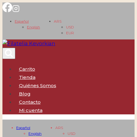
Saltar
al
Español
ARS
contenido
English
USD
EUR
Carrito
Tienda
Quiénes Somos
Blog
Contacto
Mi cuenta
Español
ARS
English
USD