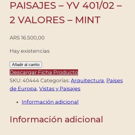
PAISAJES – YV 401/02 –
2 VALORES – MINT
ARS
16.500,00
Hay existencias
KOSOVO/SELLOS,
Añadir al carrito
2022
Descargar Ficha Producto
-
SKU:
40444
Categorías:
Arquitectura
,
Paises
ARQUITECTURA
de Europa
,
Vistas y Paisajes
-
Información adicional
PAISAJES
-
Información adicional
YV
401/02