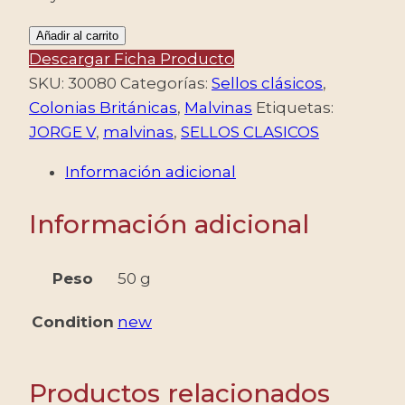
MALVINAS/SELLOS,
Añadir al carrito
1912
Descargar Ficha Producto
-
SKU:
30080
Categorías:
Sellos clásicos
,
SELLOS
Colonias Británicas
,
Malvinas
Etiquetas:
CLASICOS
JORGE V
,
malvinas
,
SELLOS CLASICOS
-
Información adicional
JORGE
V
Información adicional
-
FILIGRANA
CA
Peso
50 g
MULTIPLE
Condition
new
W4
-
YV
Productos relacionados
35