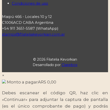
Condiciones de uso
Maipú 466 - Locales 10 y 12
C1006ACD CABA Argentina
+54 911 3651-5587 (WhatsApp)
stamps@filateliakevorkian.com.ar
© 2026 Filatelia Kevorkian
Desarrollado por
Clappbox
×
Monto a pagar
ARS
0,00
Debes escanear el código QR, haz clic en
«Continuar» para adjuntar la captura de pantalla
(es el único comprobante de pago) y podrás