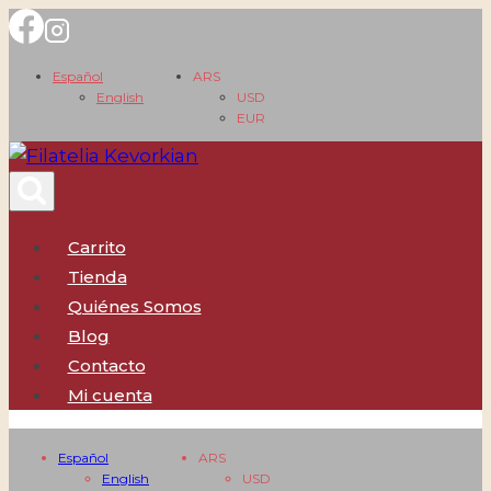
Saltar
al
Español
ARS
contenido
English
USD
EUR
Carrito
Tienda
Quiénes Somos
Blog
Contacto
Mi cuenta
Español
ARS
English
USD