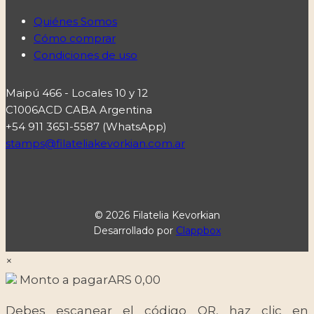
Quiénes Somos
Cómo comprar
Condiciones de uso
Maipú 466 - Locales 10 y 12
C1006ACD CABA Argentina
+54 911 3651-5587 (WhatsApp)
stamps@filateliakevorkian.com.ar
© 2026 Filatelia Kevorkian
Desarrollado por
Clappbox
×
Monto a pagar
ARS
0,00
Debes escanear el código QR, haz clic en