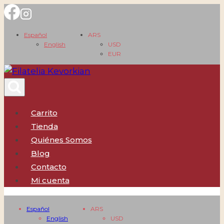
Saltar
al
Español
ARS
contenido
English
USD
EUR
Carrito
Tienda
Quiénes Somos
Blog
Contacto
Mi cuenta
Español
ARS
English
USD