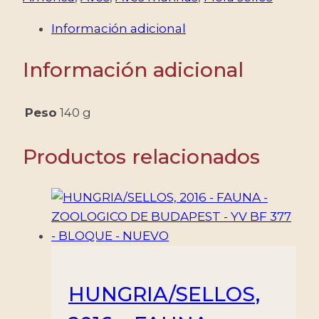
COLORES
Información adicional
DE
LA
Información adicional
NATURALEZA
-
FLORA
Peso
140 g
Y
FAUNA
Productos relacionados
-
YV
1197/1200
-
HOJITAS
COMPLETAS
-
HUNGRIA/SELLOS,
MINT