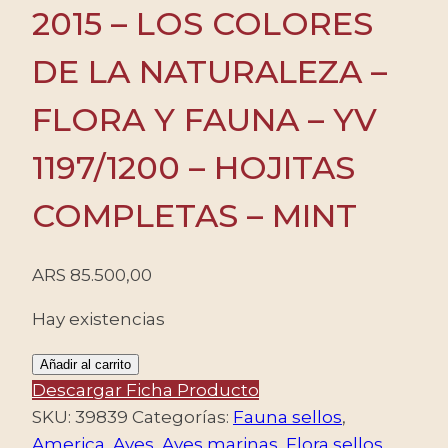
2015 – LOS COLORES
DE LA NATURALEZA –
FLORA Y FAUNA – YV
1197/1200 – HOJITAS
COMPLETAS – MINT
ARS
85.500,00
Hay existencias
MALVINAS/SELLOS,
Añadir al carrito
2015
Descargar Ficha Producto
-
SKU:
39839
Categorías:
Fauna sellos
,
LOS
America
,
Aves
,
Aves marinas
,
Flora sellos