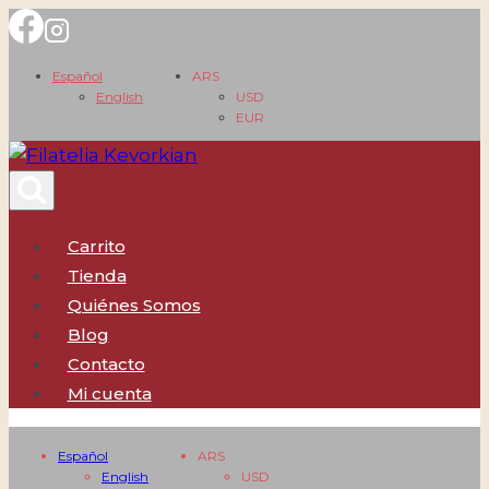
Saltar
al
Español
ARS
contenido
English
USD
EUR
Carrito
Tienda
Quiénes Somos
Blog
Contacto
Mi cuenta
Español
ARS
English
USD