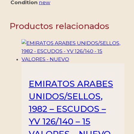
Condition
new
-
1
VALOR
Productos relacionados
-
NUEVO
-
BISAGRA
cantidad
EMIRATOS ARABES
UNIDOS/SELLOS,
1982 – ESCUDOS –
YV 126/140 – 15