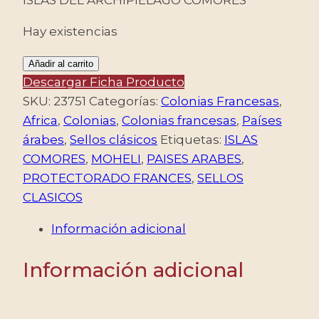
Hay existencias
MOHELI
Añadir al carrito
(COMORES)
Descargar Ficha Producto
SELLOS,
SKU:
23751
Categorías:
Colonias Francesas
,
1906-
Africa
,
Colonias
,
Colonias francesas
,
Países
1907
árabes
,
Sellos clásicos
Etiquetas:
ISLAS
-
COMORES
,
MOHELI
,
PAISES ARABES
,
SELLOS
PROTECTORADO FRANCES
,
SELLOS
CLASICOS
CLASICOS
-
Información adicional
PROTECTORADO
FRANCES
Información adicional
-
YV
9