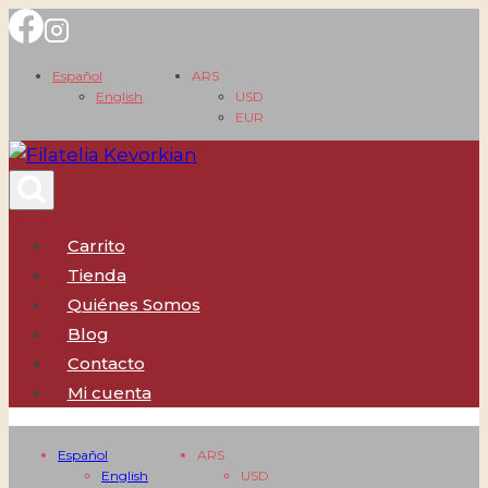
Saltar
al
Español
ARS
contenido
English
USD
EUR
Carrito
Tienda
Quiénes Somos
Blog
Contacto
Mi cuenta
Español
ARS
English
USD