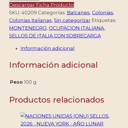
1941
Descargar Ficha Producto
–
SKU:
40209
Categorías:
Balcanes
,
Colonias
,
OCUPACION
Colonias italianas
,
Sin categorizar
Etiquetas:
ITALIANA
MONTENEGRO
,
OCUPACION ITALIANA
,
–
SELLOS DE ITALIA CON SOBRECARGA
SELLOS
Información adicional
DE
ITALIA
Información adicional
SOBRECARGADOS
–
YV
Peso
100 g
15/23
+
Productos relacionados
A9
–
MI
23/32