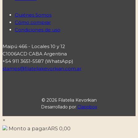
Quiénes Somos
Cómo comprar
Condiciones de uso
Maipú 466 - Locales 10 y 12
C1006ACD CABA Argentina
+54 911 3651-5587 (WhatsApp)
stamps@filateliakevorkian.com.ar
© 2026 Filatelia Kevorkian
Desarrollado por
Clappbox
×
Monto a pagar
ARS
0,00