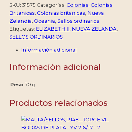
1956-
SKU:
31575
Categorías:
Colonias
,
Colonias
1959
Britanicas
,
Colonias britanicas
,
Nueva
-
Zelandia
,
Oceania
,
Sellos ordinarios
SELLOS
Etiquetas:
ELIZABETH II
,
NUEVA ZELANDA
,
ORDINARIOS
SELLOS ORDINARIOS
-
Información adicional
ELIZABETH
II
Información adicional
-
YV
352/355A
Peso
70 g
-
7
Productos relacionados
VALORES
-
NUEVO
-