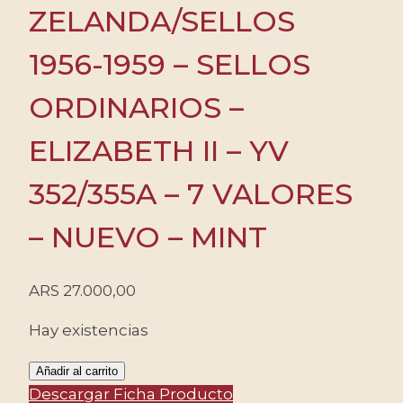
ZELANDA/SELLOS
1956-1959 – SELLOS
ORDINARIOS –
ELIZABETH II – YV
352/355A – 7 VALORES
– NUEVO – MINT
ARS
27.000,00
Hay existencias
NUEVA
Añadir al carrito
ZELANDA/SELLOS
Descargar Ficha Producto