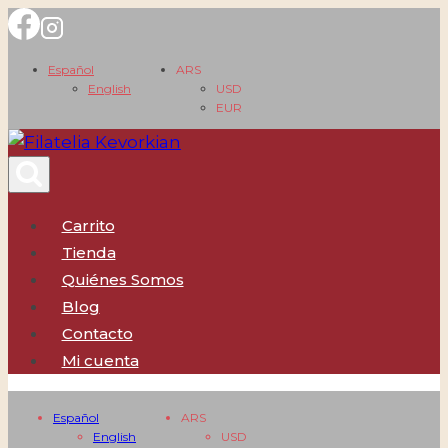
Saltar
al
Español
ARS
contenido
English
USD
EUR
Carrito
Tienda
Quiénes Somos
Blog
Contacto
Mi cuenta
Español
ARS
English
USD