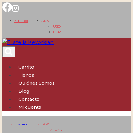
Saltar
al
Español
ARS
contenido
USD
EUR
Carrito
Tienda
Quiénes Somos
Blog
Contacto
Mi cuenta
Español
ARS
USD