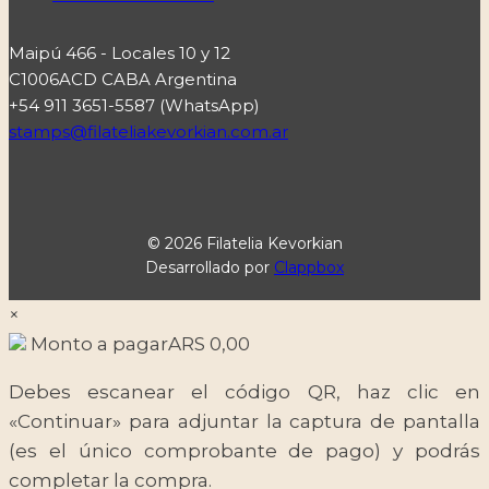
Maipú 466 - Locales 10 y 12
C1006ACD CABA Argentina
+54 911 3651-5587 (WhatsApp)
stamps@filateliakevorkian.com.ar
© 2026 Filatelia Kevorkian
Desarrollado por
Clappbox
×
Monto a pagar
ARS
0,00
Debes escanear el código QR, haz clic en
«Continuar» para adjuntar la captura de pantalla
(es el único comprobante de pago) y podrás
completar la compra.