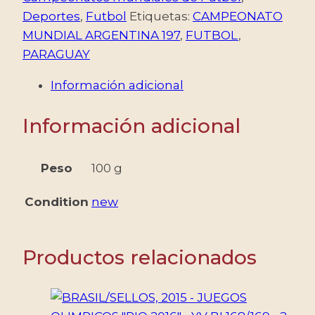
-
Deportes
,
Futbol
Etiquetas:
CAMPEONATO
CAMPEONATO
MUNDIAL ARGENTINA 197
,
FUTBOL
,
MUNDIAL
PARAGUAY
ARGENTINA
Información adicional
78
-
Información adicional
YV
BF
263
Peso
100 g
-
Condition
new
LETRA
B
-
Productos relacionados
BLOQUE
-
NUEVO