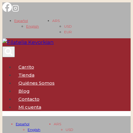
Saltar
al
Español
ARS
contenido
English
USD
EUR
Carrito
Tienda
Quiénes Somos
Blog
Contacto
Mi cuenta
Español
ARS
English
USD