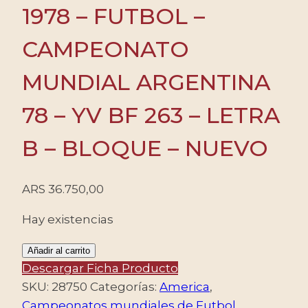
1978 – FUTBOL –
CAMPEONATO
MUNDIAL ARGENTINA
78 – YV BF 263 – LETRA
B – BLOQUE – NUEVO
ARS
36.750,00
Hay existencias
PARAGUAY/SELLOS,
Añadir al carrito
1978
Descargar Ficha Producto
-
SKU:
28750
Categorías:
America
,
FUTBOL
Campeonatos mundiales de Futbol
,