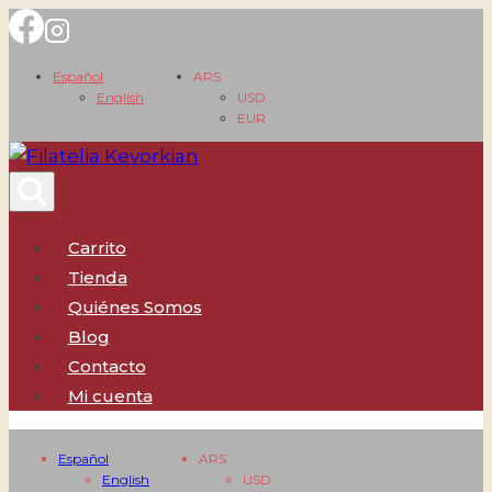
Saltar
al
Español
ARS
contenido
English
USD
EUR
Carrito
Tienda
Quiénes Somos
Blog
Contacto
Mi cuenta
Español
ARS
English
USD