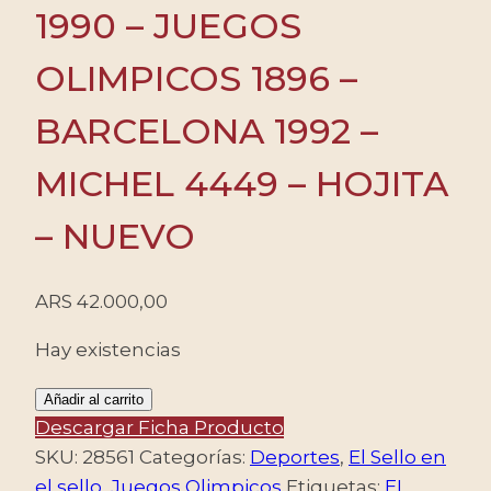
1990 – JUEGOS
OLIMPICOS 1896 –
BARCELONA 1992 –
MICHEL 4449 – HOJITA
– NUEVO
ARS
42.000,00
Hay existencias
PARAGUAY/SELLOS,
Añadir al carrito
1990
Descargar Ficha Producto
-
SKU:
28561
Categorías:
Deportes
,
El Sello en
JUEGOS
el sello
,
Juegos Olimpicos
Etiquetas:
EL