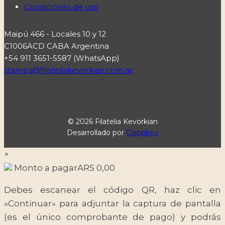
Condiciones de uso
Maipú 466 - Locales 10 y 12
C1006ACD CABA Argentina
+54 911 3651-5587 (WhatsApp)
stamps@filateliakevorkian.com.ar
© 2026 Filatelia Kevorkian
Desarrollado por
Clappbox
×
Monto a pagar
ARS
0,00
Debes escanear el código QR, haz clic en
«Continuar» para adjuntar la captura de pantalla
(es el único comprobante de pago) y podrás