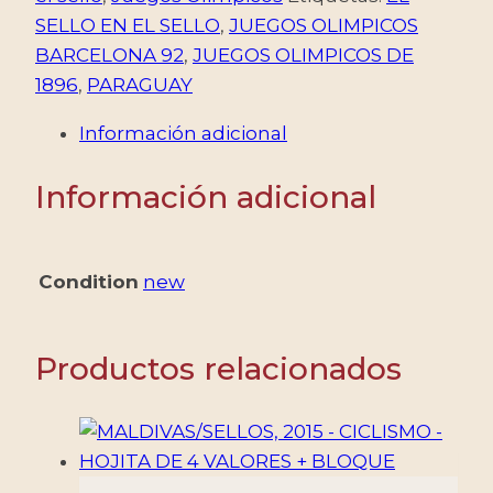
OLIMPICOS
SELLO EN EL SELLO
,
JUEGOS OLIMPICOS
1896
BARCELONA 92
,
JUEGOS OLIMPICOS DE
-
1896
,
PARAGUAY
BARCELONA
Información adicional
1992
-
Información adicional
MICHEL
4449
-
Condition
new
HOJITA
-
NUEVO
Productos relacionados
cantidad