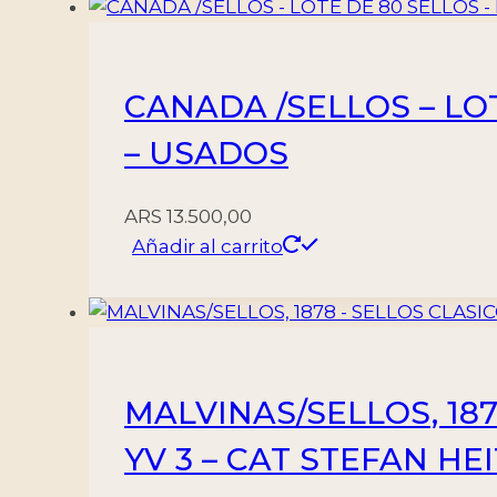
YV
1559/64
-
CANADA /SELLOS – LO
6
VALORES
– USADOS
-
NUEVO
ARS
13.500,00
cantidad
Añadir al carrito
MALVINAS/SELLOS, 1878
YV 3 – CAT STEFAN HEI