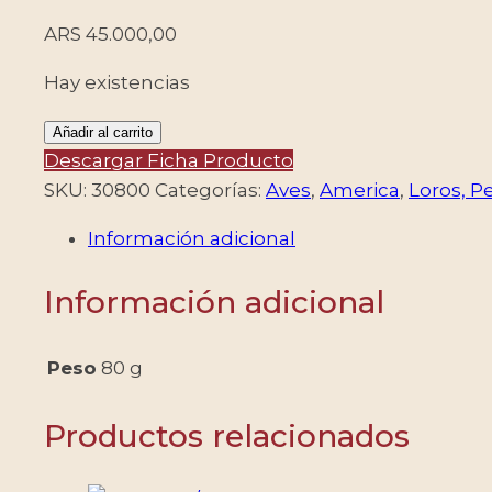
ARS
45.000,00
Hay existencias
PERU/SELLOS,
Añadir al carrito
2006
Descargar Ficha Producto
-
SKU:
30800
Categorías:
Aves
,
America
,
Loros, P
AVES
Información adicional
-
PSITACIDOS
Información adicional
-
LOROS
-
Peso
80 g
PERICOS
-
Productos relacionados
GUACAMAYOS
-