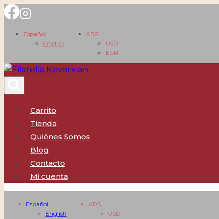
Saltar
al
Español
ARS
contenido
English
USD
EUR
Carrito
Tienda
Quiénes Somos
Blog
Contacto
Mi cuenta
Español
ARS
English
USD