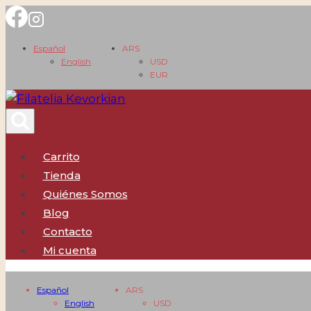
Saltar
al
Español
ARS
contenido
English
USD
EUR
Carrito
Tienda
Quiénes Somos
Blog
Contacto
Mi cuenta
Español
ARS
English
USD