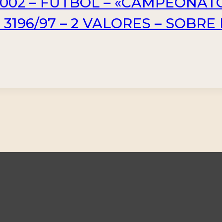
2002 – FUTBOL – «CAMPEONA
. 3196/97 – 2 VALORES – SOBR