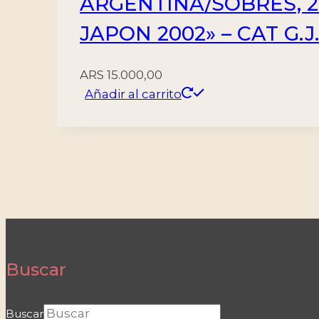
ARGENTINA/SOBRES, 
JAPON 2002» – CAT G.J
ARS
15.000,00
Añadir al carrito
Buscar
Buscar