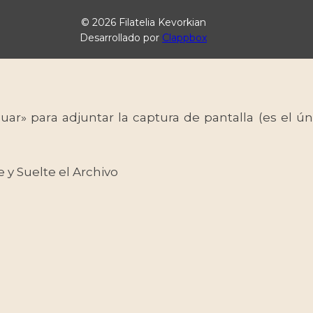
© 2026 Filatelia Kevorkian
Desarrollado por
Clappbox
uar» para adjuntar la captura de pantalla (es el
e y Suelte el Archivo