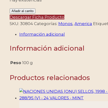
PERU/SELLOS,
Añadir al carrito
2011
Descargar Ficha Producto
-
SKU:
30804
Categorías:
Monos
,
America
Etique
MONOS
Información adicional
DE
PERU
Información adicional
-
YV
1980/83
Peso
100 g
-
HOJITA
Productos relacionados
-
NUEVO
cantidad