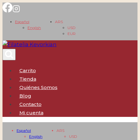
Saltar
al
Español
ARS
contenido
English
USD
EUR
Carrito
Tienda
Quiénes Somos
Blog
Contacto
Mi cuenta
Español
ARS
English
USD