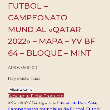
FUTBOL –
CAMPEONATO
MUNDIAL «QATAR
2022» – MAPA – YV BF
64 – BLOQUE – MINT
ARS
67.500,00
Hay existencias
QATAR/SELLOS,
Añadir al carrito
2021
Descargar Ficha Producto
–
SKU:
39577
Categorías:
Países árabes
,
Asia
,
FUTBOL
Campeonatos mundiales de Futbol
,
Futbol