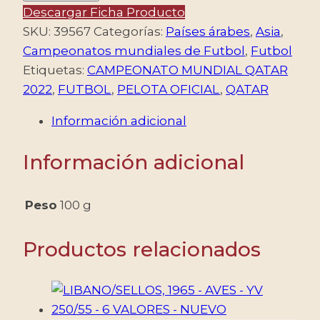
2022
Descargar Ficha Producto
–
SKU:
39567
Categorías:
Países árabes
,
Asia
,
FUTBOL
Campeonatos mundiales de Futbol
,
Futbol
–
Etiquetas:
CAMPEONATO MUNDIAL QATAR
CAMPEONATO
2022
,
FUTBOL
,
PELOTA OFICIAL
,
QATAR
MUNDIAL
Información adicional
«QATAR
2022»
Información adicional
–
PELOTA
OFICIAL
Peso
100 g
–
YV
Productos relacionados
BF
75
-
BLOQUE