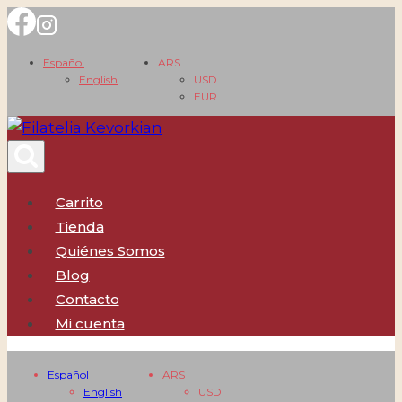
Saltar
al
Español
ARS
contenido
English
USD
EUR
Carrito
Tienda
Quiénes Somos
Blog
Contacto
Mi cuenta
Español
ARS
English
USD