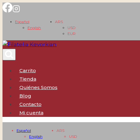
Saltar
al
Español
ARS
contenido
English
USD
EUR
Carrito
Tienda
Quiénes Somos
Blog
Contacto
Mi cuenta
Español
ARS
English
USD