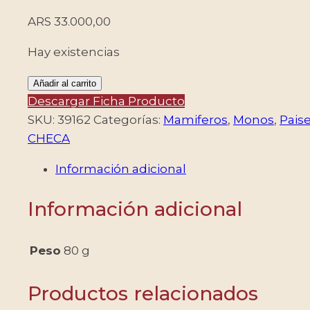
ARS
33.000,00
Hay existencias
REPUBLICA
Añadir al carrito
CHECA/SELLOS,
Descargar Ficha Producto
2025
SKU:
39162
Categorías:
Mamiferos
,
Monos
,
Pais
-
CHECA
ESTRELlAS
Información adicional
DEL
ZOO
Información adicional
DE
PRAGA
-
Peso
80 g
GORILAS
-
Productos relacionados
YV