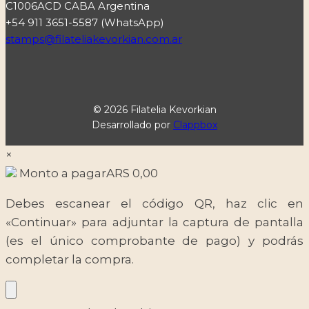
C1006ACD CABA Argentina
+54 911 3651-5587 (WhatsApp)
stamps@filateliakevorkian.com.ar
© 2026 Filatelia Kevorkian
Desarrollado por
Clappbox
×
Monto a pagar
ARS
0,00
Debes escanear el código QR, haz clic en
«Continuar» para adjuntar la captura de pantalla
(es el único comprobante de pago) y podrás
completar la compra.