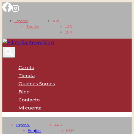
Saltar
al
Español
ARS
contenido
English
USD
EUR
Carrito
Tienda
Quiénes Somos
Blog
Contacto
Mi cuenta
Español
ARS
English
USD