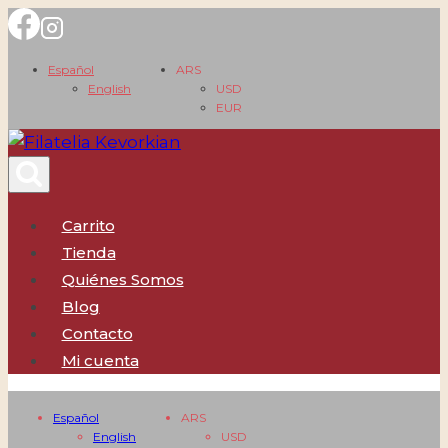
Saltar
al
Español
ARS
contenido
English
USD
EUR
Carrito
Tienda
Quiénes Somos
Blog
Contacto
Mi cuenta
Español
ARS
English
USD