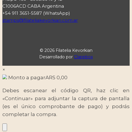
C1006ACD CABA Argentina
+54 911 3651-5587 (WhatsApp)
stamps@filateliakevorkian.com.ar
© 2026 Filatelia Kevorkian
Desarrollado por
Clappbox
×
Monto a pagar
ARS
0,00
Debes escanear el código QR, haz clic en
«Continuar» para adjuntar la captura de pantalla
(es el único comprobante de pago) y podrás
completar la compra.