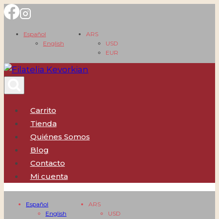
Saltar
al
Español
ARS
contenido
English
USD
EUR
Carrito
Tienda
Quiénes Somos
Blog
Contacto
Mi cuenta
Español
ARS
English
USD