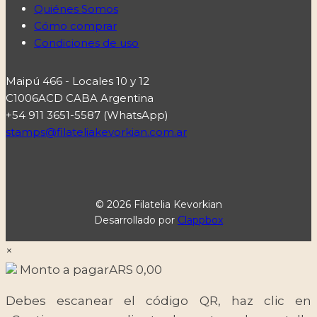
Quiénes Somos
Cómo comprar
Condiciones de uso
Maipú 466 - Locales 10 y 12
C1006ACD CABA Argentina
+54 911 3651-5587 (WhatsApp)
stamps@filateliakevorkian.com.ar
© 2026 Filatelia Kevorkian
Desarrollado por
Clappbox
×
Monto a pagar
ARS
0,00
Debes escanear el código QR, haz clic en